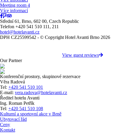
Meeting room 4
Více informací
Střední 61, Brno, 602 00, Czech Republic
Telefon +420 541 510 111, 211
hotel@hotelavanti.cz
DPH CZ25599542 - © Copyright Hotel Avanti Brno 2026
View guest reviews
Our Partner
Konferenční prostory, skupinové rezervace
Věra Radová
Tel:
+420 541 510 101
E-mail:
vera.radova@hotelavanti.cz
Ředitel hotelu Avanti
Ing. Roman Petřík
Tel:
+420 541 510 108
Kulturní a sportovní akce v Brně
Ubytovací řád
Ceny
Kontakt