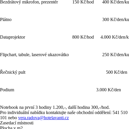
Bezdrátový mikrofon, prezentér
150 Kč/hod
400 Kč/den/ku
Plátno
300 Kč/den/ku
Dataprojektor
800 Kč/hod
4.000 Kč/den/k
Flipchart, tabule, laserové ukazovátko
250 Kč/den/ku
Řečnický pult
500 Kč/den
Podium
3.000 Kč/den
Notebook na první 3 hodiny 1.200,-, další hodina 300,-/hod.
Pro individuální nabídku kontaktujte naše obchodní oddělení: 541 510
101 nebo
vera.radova@hotelavanti.cz
Zasedací místnosti
Plocha v m2