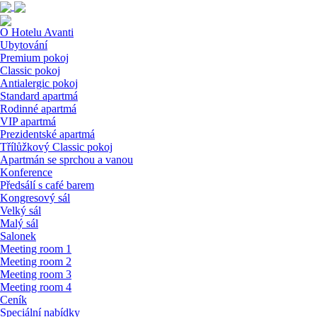
O Hotelu Avanti
Ubytování
Premium pokoj
Classic pokoj
Antialergic pokoj
Standard apartmá
Rodinné apartmá
VIP apartmá
Prezidentské apartmá
Třílůžkový Classic pokoj
Apartmán se sprchou a vanou
Konference
Předsálí s café barem
Kongresový sál
Velký sál
Malý sál
Salonek
Meeting room 1
Meeting room 2
Meeting room 3
Meeting room 4
Ceník
Speciální nabídky