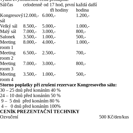
Sál/čas
celodenně
od 17 hod, první
každá další
tři hodiny
hodina
Kongresový
12.000,-
6.000,-
1.200,-
sál
Velký sál
8.500,-
5.000,-
1.000,-
Malý sál
7.000,-
3.000,-
800,-
Salonek
3.500,-
1.000,-
500,-
Meeting
8.000,-
4.000,-
1.000,-
room 1
Meeting
6.500,-
2.500,-
700,-
room 2
Meeting
7.000,-
3.000,-
800,-
room 3
Meeting
3.500,-
1.000,-
500,-
room 4
Storno poplatky při zrušení rezervace Kongresového sálu:
30 – 25 dnů před konáním 40 %
24 – 10 dnů před konáním 50 %
9 – 5 dnů před konáním 80 %
4 – 0 dnů před konáním 100%
CENÍK PREZENTAČNÍ TECHNIKY
Ozvučení
500 Kč/den/kus