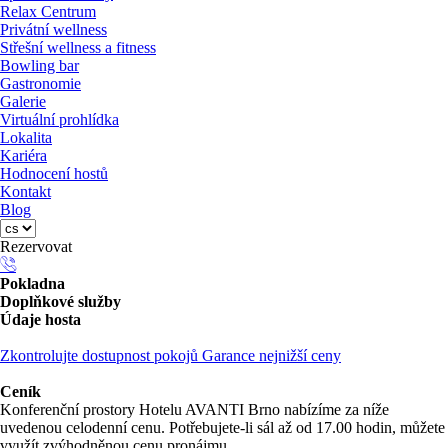
Relax Centrum
Privátní wellness
Střešní wellness a fitness
Bowling bar
Gastronomie
Galerie
Virtuální prohlídka
Lokalita
Kariéra
Hodnocení hostů
Kontakt
Blog
Rezervovat
Pokladna
Doplňkové služby
Údaje hosta
Zkontrolujte dostupnost pokojů
Garance nejnižší ceny
Ceník
Konferenční prostory Hotelu AVANTI Brno nabízíme za níže
uvedenou celodenní cenu. Potřebujete-li sál až od 17.00 hodin, můžete
využít zvýhodněnou cenu pronájmu.