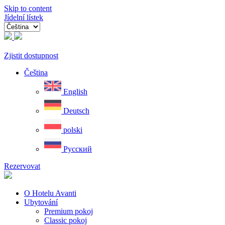
Skip to content
Jídelní lístek
Zjistit dostupnost
Čeština
English
Deutsch
polski
Русский
Rezervovat
O Hotelu Avanti
Ubytování
Premium pokoj
Classic pokoj