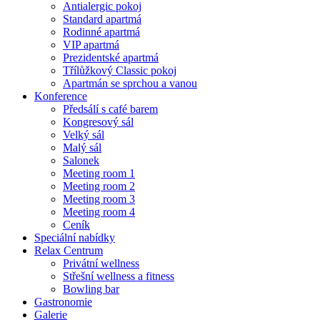
Antialergic pokoj
Standard apartmá
Rodinné apartmá
VIP apartmá
Prezidentské apartmá
Třílůžkový Classic pokoj
Apartmán se sprchou a vanou
Konference
Předsálí s café barem
Kongresový sál
Velký sál
Malý sál
Salonek
Meeting room 1
Meeting room 2
Meeting room 3
Meeting room 4
Ceník
Speciální nabídky
Relax Centrum
Privátní wellness
Střešní wellness a fitness
Bowling bar
Gastronomie
Galerie