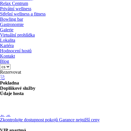
Relax Centrum
Privátní wellness
Střešní wellness a fitness
Bowling bar
Gastronomie
Galerie
Virtuální prohlídka
Lokalita
Kariéra
Hodnocení hostů
Kontakt
Blog
Rezervovat
Pokladna
Doplňkové služby
Údaje hosta
←
→
Zkontrolujte dostupnost pokojů
Garance nejnižší ceny
VIP apartmá