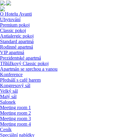
O Hotelu Avanti
Ubytování
Premium pokoj
Classic pokoj
Antialergic pokoj
Standard apartmá
Rodinné apartmá
VIP apartmá
Prezidentské apartmá
Třílůžkový Classic pokoj
Apartmán se sprchou a vanou
Konference
Předsálí s café barem
Kongresový sál
Velký sál
Malý sál
Salonek
Meeting room 1
Meeting room 2
Meeting room 3
Meeting room 4
Ceník
Speciální nabídky