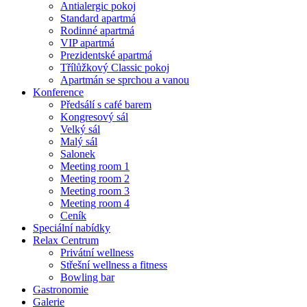
Antialergic pokoj
Standard apartmá
Rodinné apartmá
VIP apartmá
Prezidentské apartmá
Třílůžkový Classic pokoj
Apartmán se sprchou a vanou
Konference
Předsálí s café barem
Kongresový sál
Velký sál
Malý sál
Salonek
Meeting room 1
Meeting room 2
Meeting room 3
Meeting room 4
Ceník
Speciální nabídky
Relax Centrum
Privátní wellness
Střešní wellness a fitness
Bowling bar
Gastronomie
Galerie