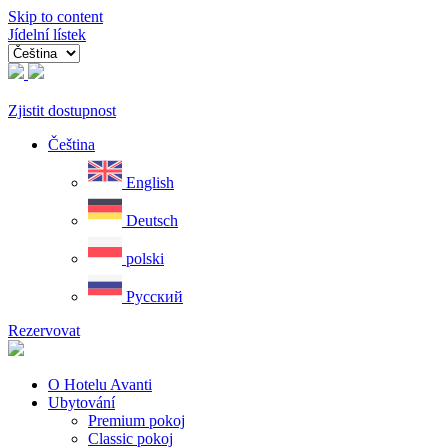
Skip to content
Jídelní lístek
Zjistit dostupnost
Čeština
English
Deutsch
polski
Русский
Rezervovat
O Hotelu Avanti
Ubytování
Premium pokoj
Classic pokoj