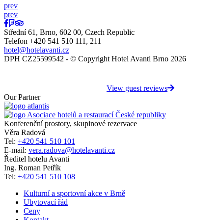
prev
prev
Střední 61, Brno, 602 00, Czech Republic
Telefon +420 541 510 111, 211
hotel@hotelavanti.cz
DPH CZ25599542 - © Copyright Hotel Avanti Brno 2026
View guest reviews
Our Partner
Konferenční prostory, skupinové rezervace
Věra Radová
Tel:
+420 541 510 101
E-mail:
vera.radova@hotelavanti.cz
Ředitel hotelu Avanti
Ing. Roman Petřík
Tel:
+420 541 510 108
Kulturní a sportovní akce v Brně
Ubytovací řád
Ceny
Kontakt