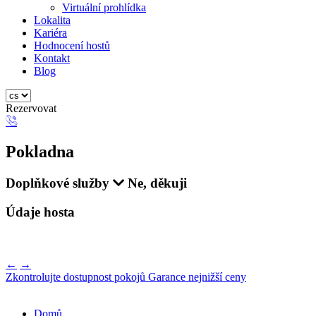
Virtuální prohlídka
Lokalita
Kariéra
Hodnocení hostů
Kontakt
Blog
Rezervovat
Pokladna
Doplňkové služby
Ne, děkuji
Údaje hosta
←
→
Zkontrolujte dostupnost pokojů
Garance nejnižší ceny
Domů