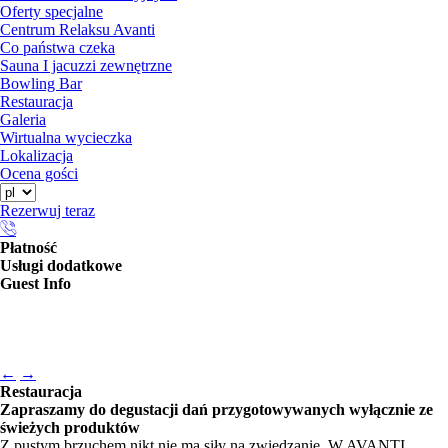
Oferty specjalne
Centrum Relaksu Avanti
Co państwa czeka
Sauna I jacuzzi zewnętrzne
Bowling Bar
Restauracja
Galeria
Wirtualna wycieczka
Lokalizacja
Ocena gości
Rezerwuj teraz
Płatność
Usługi dodatkowe
Guest Info
←
→
Restauracja
Zapraszamy do degustacji dań przygotowywanych wyłącznie ze
świeżych produktów
Z pustym brzuchem nikt nie ma siły na zwiedzanie. W AVANTI