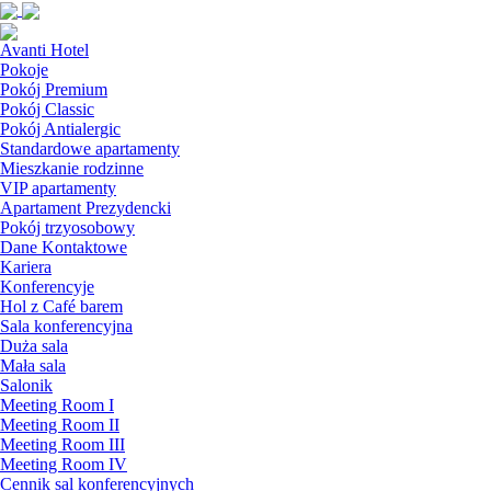
Avanti Hotel
Pokoje
Pokój Premium
Pokój Classic
Pokój Antialergic
Standardowe apartamenty
Mieszkanie rodzinne
VIP apartamenty
Apartament Prezydencki
Pokój trzyosobowy
Dane Kontaktowe
Kariera
Konferencyje
Hol z Café barem
Sala konferencyjna
Duża sala
Mała sala
Salonik
Meeting Room I
Meeting Room II
Meeting Room III
Meeting Room IV
Cennik sal konferencyjnych