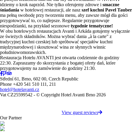
idziemy o krok naprzód. Nie tylko oferujemy zdrowe i
smaczne
śniadania
w hotelowej restauracji, ale nasz
szef kuchni Pavel Tauber
ma pełną swobodę przy tworzeniu menu, aby zawsze mógł dla gości
przygotowywać to, co najlepsze. Regularnie przygotowuje
niespodzianki, na przykład sezonowe
tygodnie tematyczne!
W obu hotelowych restauracjach Avanti i Arkáda gotujemy wyłącznie
ze świeżych składników. Można wybrać dania „à la carte” z
tradycyjnej kuchni czeskiej lub spróbować specjałów kuchni
międzynarodowej i skosztować wina ze słynnych winnic
południowomorawskich.
Restauracja Hotelu AVANTI jest otwarta codziennie do godziny
22:30. Zapraszamy do skorzystania z bogatej oferty dań, które
przygotowujemy na zamówienie do godziny 21:30.
Střední 61, Brno, 602 00, Czech Republic
Phone +420 541 510 111, 211
hotel@hotelavanti.cz
Vat CZ25599542 - © Copyright Hotel Avanti Brno 2026
View guest reviews
Our Partner