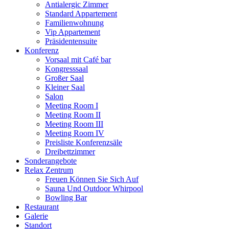
Antialergic Zimmer
Standard Appartement
Familienwohnung
Vip Appartement
Präsidentensuite
Konferenz
Vorsaal mit Café bar
Kongresssaal
Großer Saal
Kleiner Saal
Salon
Meeting Room I
Meeting Room II
Meeting Room III
Meeting Room IV
Preisliste Konferenzsäle
Dreibettzimmer
Sonderangebote
Relax Zentrum
Freuen Können Sie Sich Auf
Sauna Und Outdoor Whirpool
Bowling Bar
Restaurant
Galerie
Standort