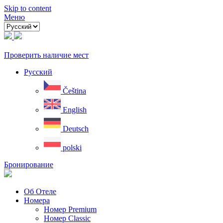
Skip to content
Меню
Проверить наличие мест
Русский
Čeština
English
Deutsch
polski
Бронирование
Oб Отеле
Номера
Номер Premium
Номер Classic