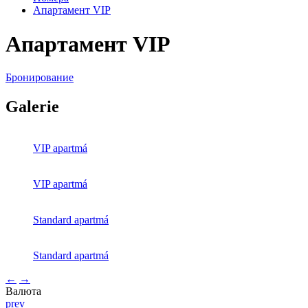
Апартамент VIP
Апартамент VIP
Бронирование
Galerie
VIP apartmá
VIP apartmá
Standard apartmá
Standard apartmá
←
→
Валюта
prev